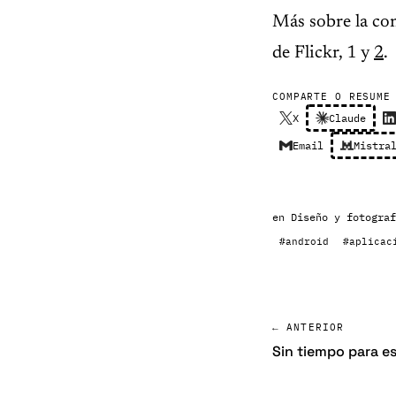
Más sobre la con
de Flickr, 1 y
2
.
COMPARTE O RESUME
X
Claude
Email
Mistra
en
Diseño y fotograf
#android
#aplicac
← ANTERIOR
Sin tiempo para es