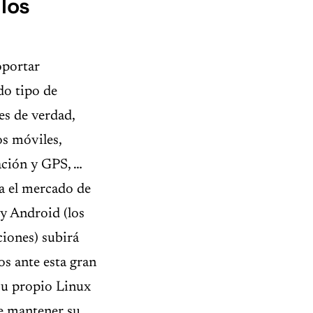
los
oportar
do tipo de
les de verdad,
os móviles,
ación y GPS, …
a el mercado de
y Android (los
ciones) subirá
s ante esta gran
su propio Linux
de mantener su