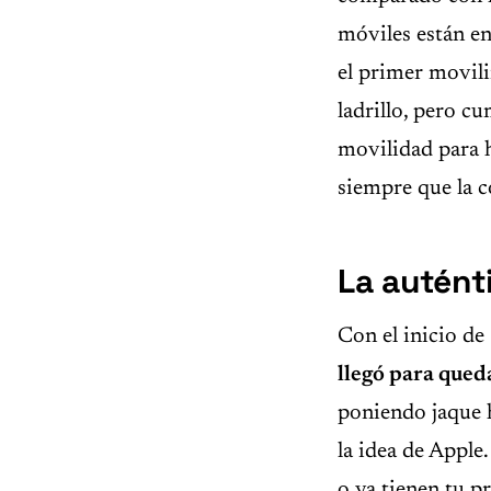
móviles están e
el primer movili
ladrillo, pero cu
movilidad para h
siempre que la c
La autént
Con el inicio de
llegó para qued
poniendo jaque h
la idea de Apple
o ya tienen tu p