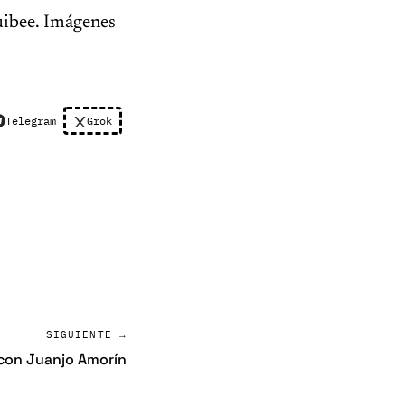
uibee. Imágenes
Telegram
Grok
SIGUIENTE →
 con Juanjo Amorín