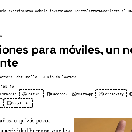
Mis experimentos web
Mis inversiones BA
Newsletter
Suscribete al RS
a
iones para móviles, un 
nte
arrero Fdez-Baillo
· 3 min de lectura
 CON IA
LinkedIn
ChatGPT
Facebook
WhatsApp
Perplexity
l
Google AI
años, o quizás pocos
a actividad humana, que los