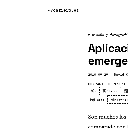
~/
carrero
.es
# Diseño y fotografí
Aplicac
emerge
2010-09-29
· David C
COMPARTE O RESUME
X
Claude
Email
Mistra
Son muchos los 
comparado con l