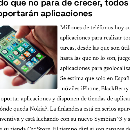
o que no para de crecer, todos 
oportarán aplicaciones
Millones de teléfonos hoy s
aplicaciones para realizar to
tareas, desde las que son úti
hasta las que no lo son, jueg
aplicaciones para geolocaliz
Se estima que solo en Españ
móviles iPhone, BlackBerry 
soportar aplicaciones y disponen de tiendas de aplica
nde queda Nokia?. La finlandesa está en serios apuro
nventiva y está luchando con su nuevo Symbian^3 y 
 su tienda OviStore. El tiempo dirá si son capaces 