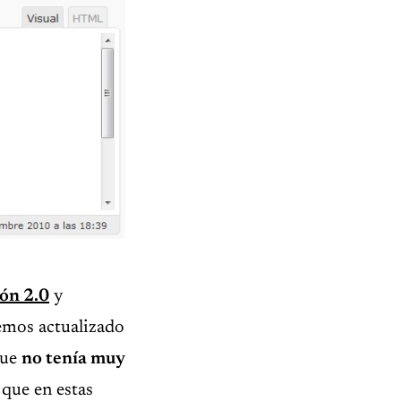
ón 2.0
y
hemos actualizado
que
no tenía muy
o que en estas