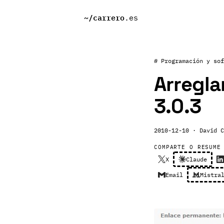
~/
carrero
.es
# Programación y sof
Arregla
3.0.3
2010-12-10
· David C
COMPARTE O RESUME
X
Claude
Email
Mistra