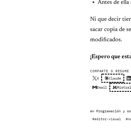
Antes de ella 
Ni que decir tie
sacar copia de s
modificados.
¡Espero que esta
COMPARTE O RESUME
X
Claude
Email
Mistra
en
Programación y so
#editor-visual
#n