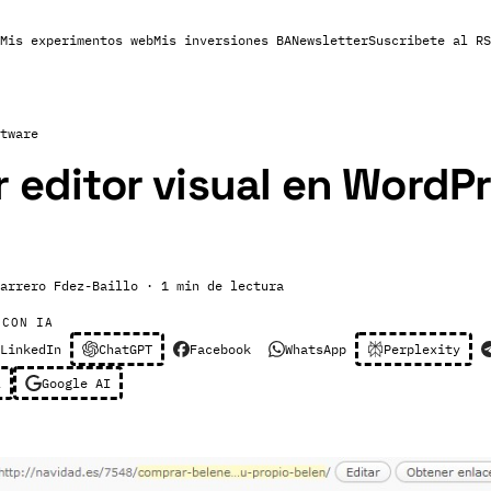
Mis experimentos web
Mis inversiones BA
Newsletter
Suscribete al RS
tware
r editor visual en WordP
arrero Fdez-Baillo
· 1 min de lectura
 CON IA
LinkedIn
ChatGPT
Facebook
WhatsApp
Perplexity
l
Google AI