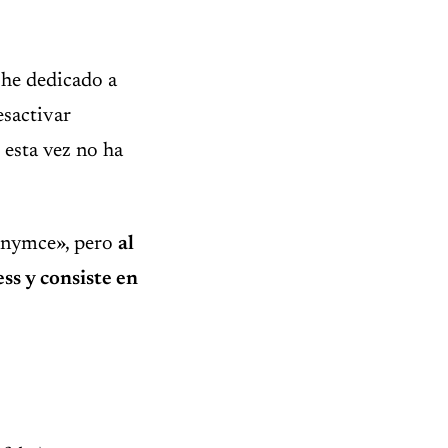
 he dedicado a
esactivar
 esta vez no ha
tinymce», pero
al
ss y consiste en