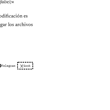
lse);
«
odificación es
rgar los archivos
Telegram
Grok