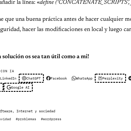
añadir la línea: «
define (‘CONCATENATE_SCRIPTS’, fa
ne que una buena práctica antes de hacer cualquier m
eguridad, hacer las modificaciones en local y luego ca
 solución os sea tan útil como a mi!
 CON IA
LinkedIn
ChatGPT
Facebook
WhatsApp
Perplexity
l
Google AI
ftware
,
Internet y sociedad
avidad
#problemas
#wordpress