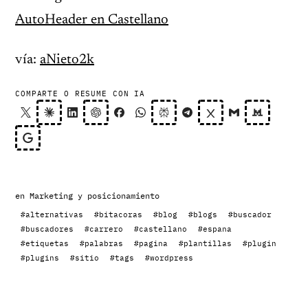
AutoHeader en Castellano
vía:
aNieto2k
COMPARTE O RESUME CON IA
en
Marketing y posicionamiento
#alternativas
#bitacoras
#blog
#blogs
#buscador
#buscadores
#carrero
#castellano
#espana
#etiquetas
#palabras
#pagina
#plantillas
#plugin
#plugins
#sitio
#tags
#wordpress