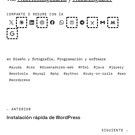
COMPARTE O RESUME CON IA
en
Diseño y fotografía
,
Programación y software
#ayuda
#css
#disenadores-web
#html
#java
#jquery
#mootools
#mysql
#php
#python
#ruby-on-rails
#seo
#wordpress
← ANTERIOR
Instalación rápida de WordPress
SIGUIENTE →