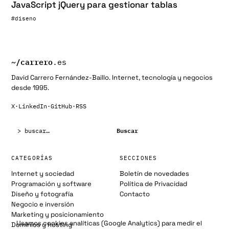
JavaScript jQuery para gestionar tablas
#diseno
~/
carrero
.es
David Carrero Fernández-Baillo. Internet, tecnología y negocios
desde 1995.
X
·
LinkedIn
·
GitHub
·
RSS
Buscar:
Buscar
CATEGORÍAS
SECCIONES
Internet y sociedad
Boletín de novedades
Programación y software
Política de Privacidad
Diseño y fotografía
Contacto
Negocio e inversión
Marketing y posicionamiento
Usamos cookies analíticas (Google Analytics) para medir el
Dominios y hosting