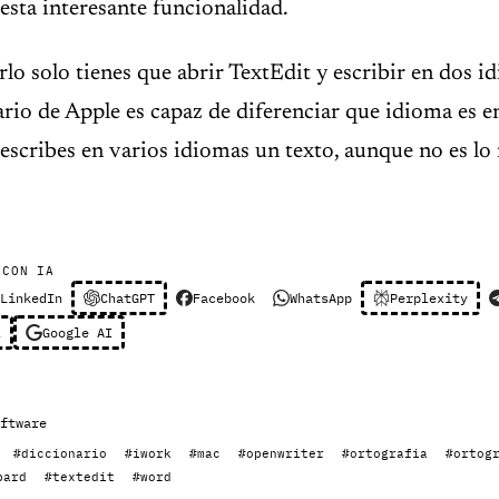
esta interesante funcionalidad.
rlo solo tienes que abrir TextEdit y escribir en dos i
rio de Apple es capaz de diferenciar que idioma es e
i escribes en varios idiomas un texto, aunque no es l
 CON IA
LinkedIn
ChatGPT
Facebook
WhatsApp
Perplexity
l
Google AI
ftware
#diccionario
#iwork
#mac
#openwriter
#ortografia
#ortog
pard
#textedit
#word