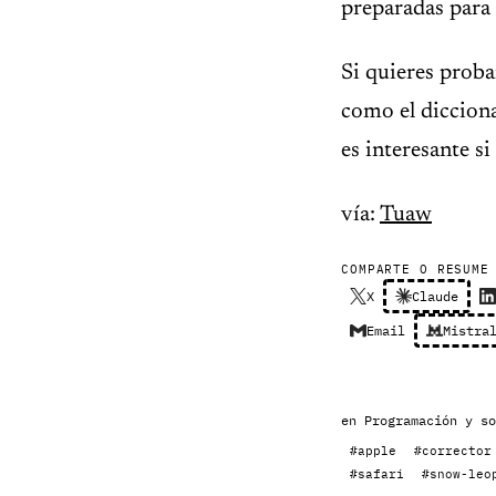
preparadas para 
Si quieres proba
como el dicciona
es interesante s
vía:
Tuaw
COMPARTE O RESUME
X
Claude
Email
Mistra
en
Programación y so
#apple
#corrector
#safari
#snow-leo