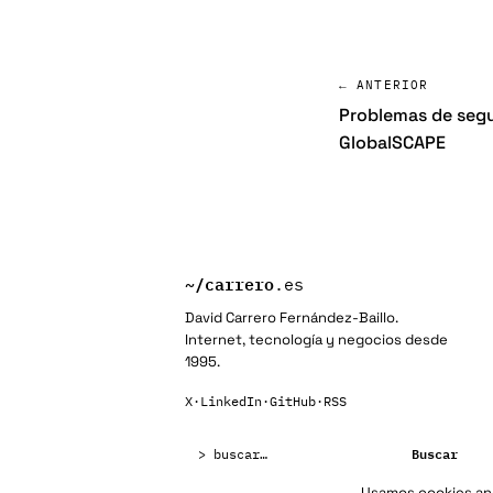
← ANTERIOR
Problemas de seg
GlobalSCAPE
~/
carrero
.es
David Carrero Fernández-Baillo.
Internet, tecnología y negocios desde
1995.
X
·
LinkedIn
·
GitHub
·
RSS
Buscar:
Buscar
Usamos cookies anal