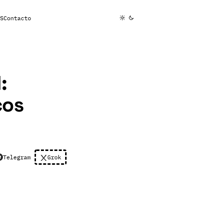
S
Contacto
:
cos
Telegram
Grok