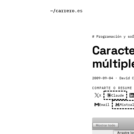
~/
carrero
.es
# Programación y sof
Caracte
múltipl
2009-09-04
· David C
COMPARTE O RESUME
X
Claude
Email
Mistra