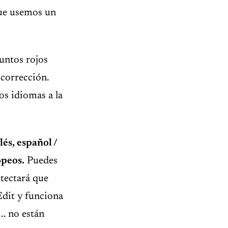
que usemos un
puntos rojos
 corrección.
os idiomas a la
és, español /
opeos.
Puedes
tectará que
Edit y funciona
, .. no están