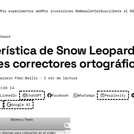
Mis experimentos web
Mis inversiones BA
Newsletter
Suscribete al RS
tware
rística de Snow Leopard
es correctores ortográfi
arrero Fdez-Baillo
· 1 min de lectura
 CON IA
LinkedIn
ChatGPT
Facebook
WhatsApp
Perplexity
l
Google AI