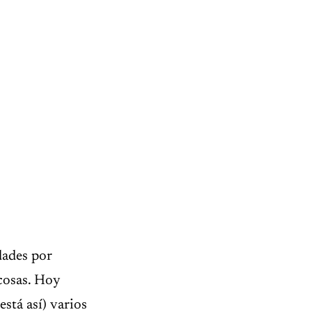
dades por
cosas. Hoy
stá así) varios