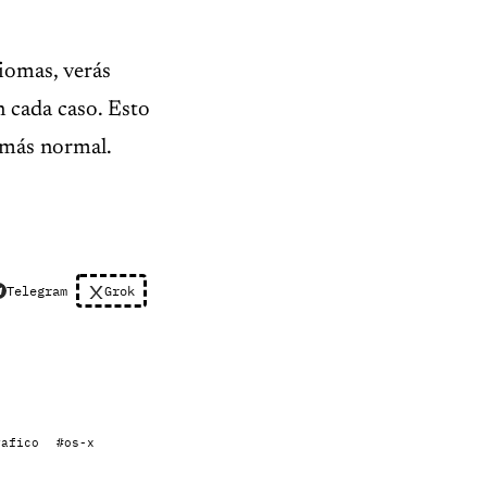
diomas, verás
n cada caso. Esto
o más normal.
Telegram
Grok
rafico
#os-x