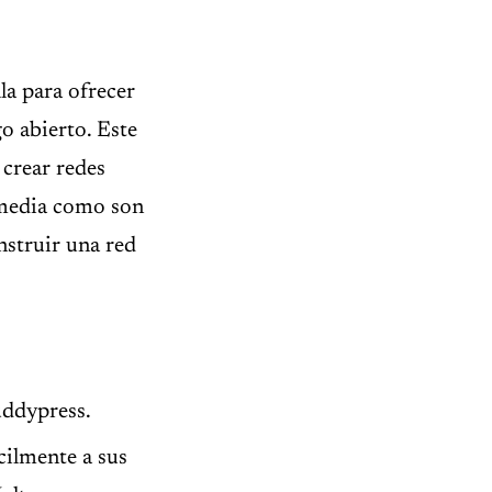
la para ofrecer
o abierto. Este
crear redes
imedia como son
nstruir una red
uddypress.
cilmente a sus