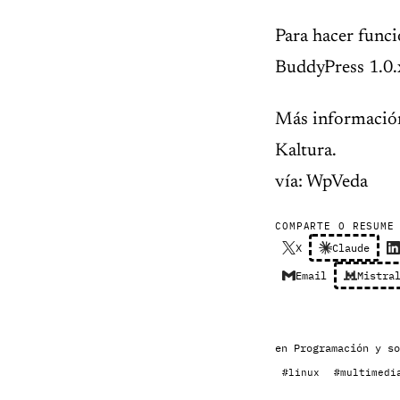
Para hacer func
BuddyPress 1.0.
Más informació
Kaltura.
vía: WpVeda
COMPARTE O RESUME
X
Claude
Email
Mistra
en
Programación y so
#linux
#multimedi