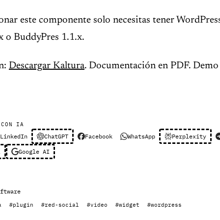
ionar este componente solo necesitas tener WordPre
x o BuddyPres 1.1.x.
n:
Descargar Kaltura
. Documentación en PDF. Demo 
 CON IA
LinkedIn
ChatGPT
Facebook
WhatsApp
Perplexity
l
Google AI
ftware
a
#plugin
#red-social
#video
#widget
#wordpress