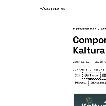
~/
carrero
.es
# Programación y sof
Compon
Kaltura
2009-11-12
· David C
COMPARTE O RESUME
X
Claude
Email
Mistra