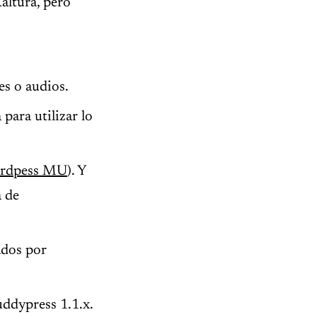
altura, pero
s o audios.
para utilizar lo
rdpess MU
). Y
a de
ados por
uddypress 1.1.x.