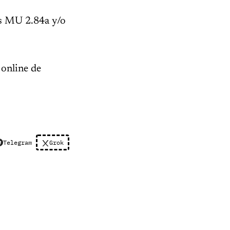
ss MU 2.84a y/o
online de
Telegram
Grok