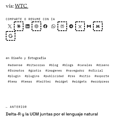
vía:
WTC
COMPARTE O RESUME CON IA
en
Diseño y fotografía
#adsense
#bitacoras
#blog
#blogs
#canales
#diseno
#formatos
#gratis
#imagenes
#navegador
#oficial
#plugin
#plugins
#publicidad
#rss
#sitio
#soporte
#tema
#temas
#twitter
#widget
#widgets
#wordpress
← ANTERIOR
Delta-R y la UCM juntas por el lenguaje natural