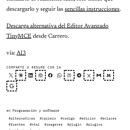
descargarlo y seguir las
sencillas instrucciones
.
Descarga alternativa del Editor Avanzado
TinyMCE
desde Carrero.
vía:
AI3
COMPARTE O RESUME CON IA
en
Programación y software
#alternativas
#carrero
#codigo
#edicion
#enlaces
#fuentes
#html
#imagenes
#plugin
#plugins