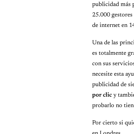
publicidad más 
25.000 gestores 
de internet en 1
Una de las princ
es totalmente g
con sus servicio
necesite esta a
publicidad de s
por clic
y tambié
probarlo no tie
Por cierto si qu
en Londres.