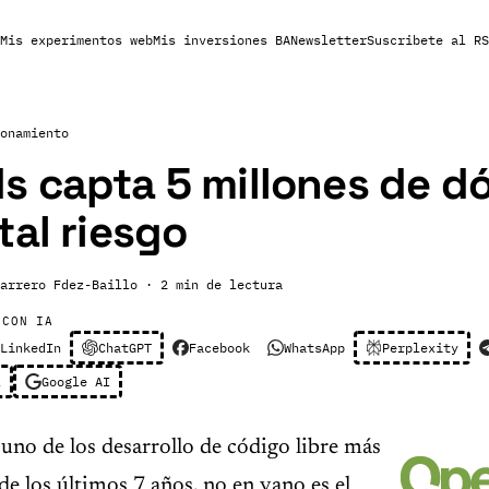
Mis experimentos web
Mis inversiones BA
Newsletter
Suscribete al RS
onamiento
 capta 5 millones de dó
tal riesgo
arrero Fdez-Baillo
· 2 min de lectura
 CON IA
LinkedIn
ChatGPT
Facebook
WhatsApp
Perplexity
l
Google AI
uno de los desarrollo de código libre más
de los últimos 7 años, no en vano es el