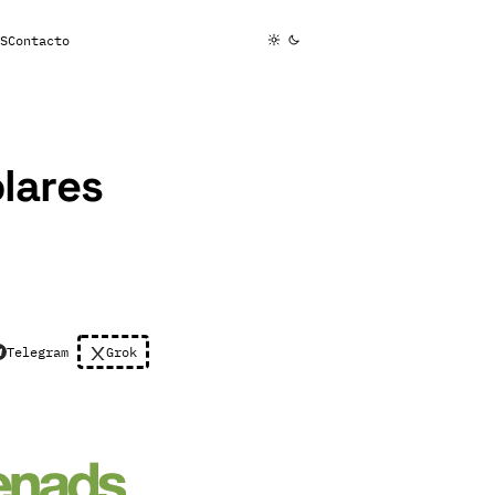
S
Contacto
lares
Telegram
Grok