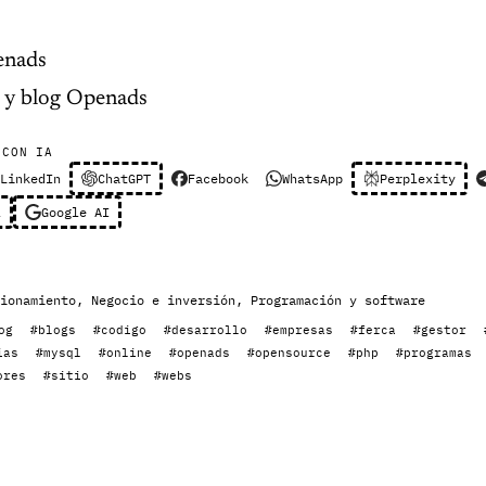
enads
y blog Openads
 CON IA
LinkedIn
ChatGPT
Facebook
WhatsApp
Perplexity
l
Google AI
ionamiento
,
Negocio e inversión
,
Programación y software
og
#blogs
#codigo
#desarrollo
#empresas
#ferca
#gestor
ias
#mysql
#online
#openads
#opensource
#php
#programas
ores
#sitio
#web
#webs