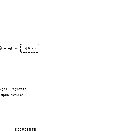
Telegram
Grok
#gpl
#gratis
#publicidad
SIGUIENTE →