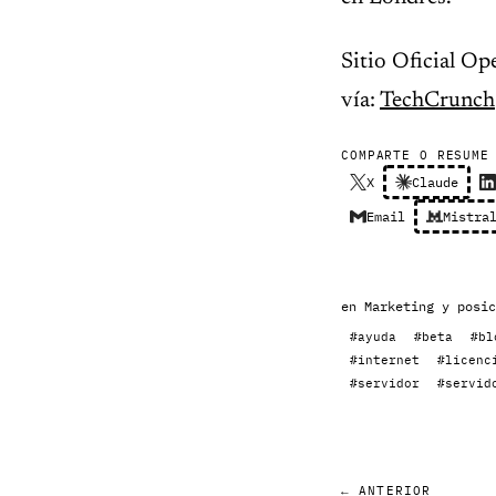
Sitio Oficial Op
vía:
TechCrunch
COMPARTE O RESUME
X
Claude
Email
Mistra
en
Marketing y posic
#ayuda
#beta
#bl
#internet
#licenc
#servidor
#servid
← ANTERIOR