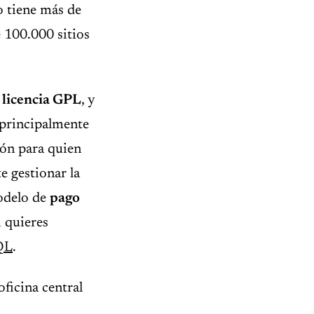
o tiene más de
e 100.000 sitios
 licencia GPL
, y
 principalmente
ión para quien
e gestionar la
odelo de
pago
i quieres
QL
.
oficina central