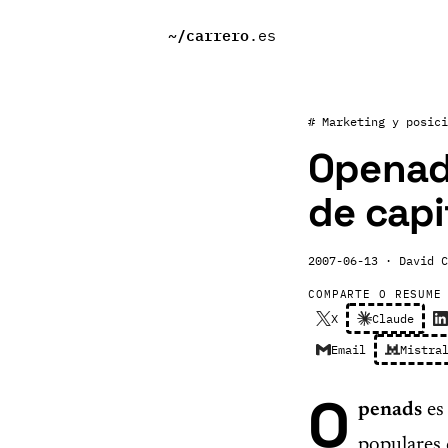
~/
carrero
.es
# Marketing y posici
Openads
de capi
2007-06-13
· David C
COMPARTE O RESUME
X
Claude
Email
Mistra
O
penads
es 
populares 