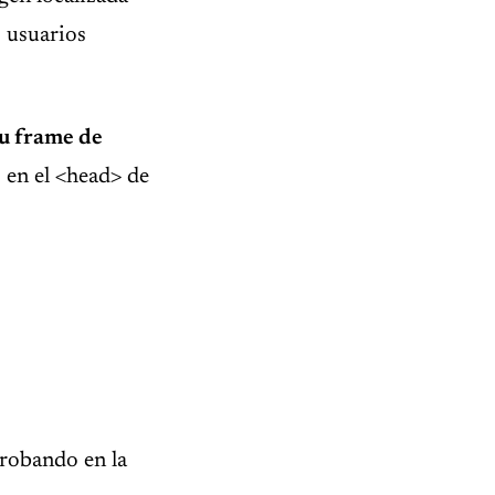
s usuarios
su frame de
 en el <head> de
probando en la