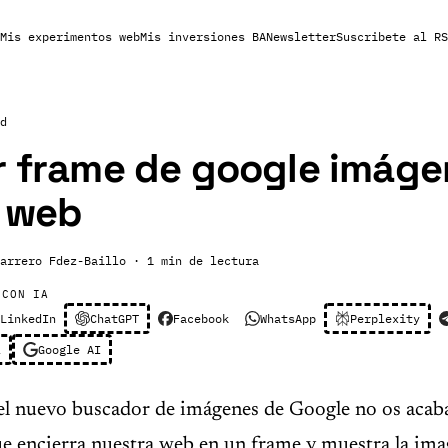
Mis experimentos web
Mis inversiones BA
Newsletter
Suscribete al RS
d
r frame de google imág
u web
arrero Fdez-Baillo
· 1 min de lectura
 CON IA
LinkedIn
ChatGPT
Facebook
WhatsApp
Perplexity
l
Google AI
el nuevo buscador de imágenes de Google no os acaba
e encierra nuestra web en un frame y muestra la ima