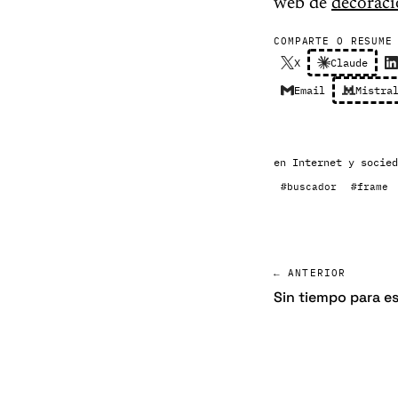
web de
decoraci
COMPARTE O RESUME
X
Claude
Email
Mistra
en
Internet y socied
#buscador
#frame
← ANTERIOR
Sin tiempo para es