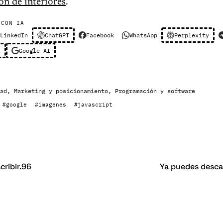
ón de interiores
.
 CON IA
LinkedIn
ChatGPT
Facebook
WhatsApp
Perplexity
l
Google AI
ad
,
Marketing y posicionamiento
,
Programación y software
#google
#imagenes
#javascript
cribir.96
Ya puedes desca