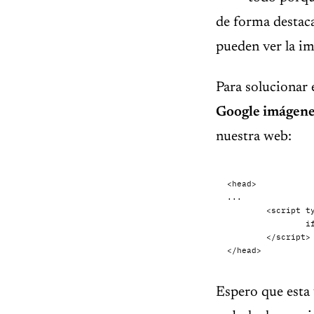
de forma destaca
pueden ver la im
Para solucionar
Google imágene
nuestra web:
<head>

...

	<script type="text/javascript">

		if(top.location!=this.location) top.location=this.location;

	</script>

</head>
Espero que esta 