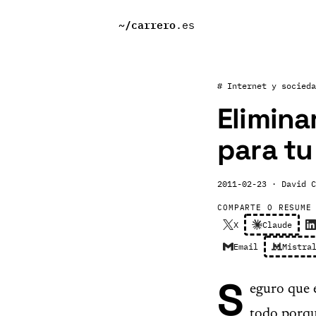
~/
carrero
.es
# Internet y socieda
Elimina
para t
2011-02-23
· David C
COMPARTE O RESUME
X
Claude
Email
Mistra
S
eguro que 
todo porqu