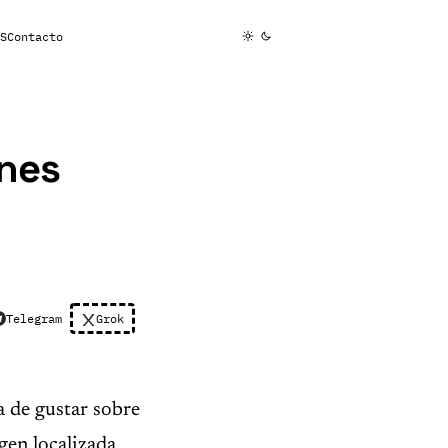
S
Contacto
enes
Telegram
Grok
 de gustar sobre
gen localizada