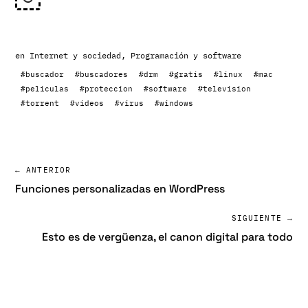
en
Internet y sociedad
,
Programación y software
#buscador
#buscadores
#drm
#gratis
#linux
#mac
#peliculas
#proteccion
#software
#television
#torrent
#videos
#virus
#windows
← ANTERIOR
Funciones personalizadas en WordPress
SIGUIENTE →
Esto es de vergüenza, el canon digital para todo