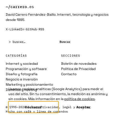
~/
carrero
.es
David Carrero Fernández-Baillo. Internet, tecnología y negocios
desde 1995.
X
·
LinkedIn
·
GitHub
·
RSS
Buscar:
Buscar
CATEGORÍAS
SECCIONES
Internet y sociedad
Boletín de novedades
Programación y software
Política de Privacidad
Diseño y fotografía
Contacto
Negocio e inversión
Marketing y posicionamiento
Usamos cookies analíticas (Google Analytics) para medir el
Dominios y hosting
uso del sitio. Sin tu consentimiento, la medición es anónima y
sin cookies. Más información en la
política de cookies
.
Rechazar
Aceptar
© 1995–2026 Carrero
Privacidad, legal y cookies
Hecho con café y línea de comandos