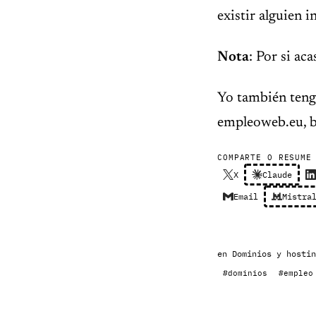
existir alguien 
Nota
: Por si ac
Yo también teng
empleoweb.eu, bo
COMPARTE O RESUME
X
Claude
Email
Mistra
en
Dominios y hostin
#dominios
#empleo