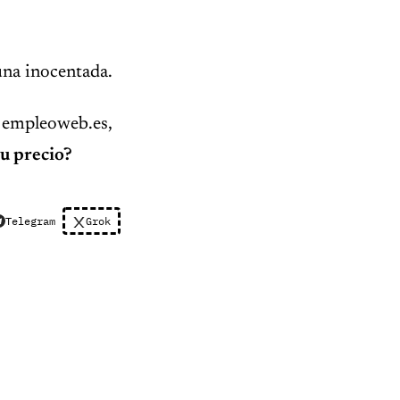
 una inocentada.
 empleoweb.es,
su precio?
Telegram
Grok