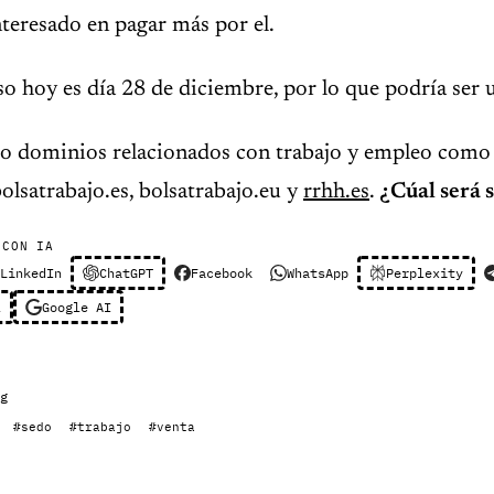
interesado en pagar más por el.
aso hoy es día 28 de diciembre, por lo que podría ser
o dominios relacionados con trabajo y empleo como
lsatrabajo.es, bolsatrabajo.eu y
rrhh.es
.
¿Cúal será 
 CON IA
LinkedIn
ChatGPT
Facebook
WhatsApp
Perplexity
l
Google AI
g
#sedo
#trabajo
#venta