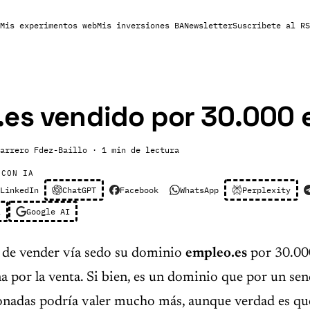
Mis experimentos web
Mis inversiones BA
Newsletter
Suscribete al RS
es vendido por 30.000 
arrero Fdez-Baillo
· 1 min de lectura
 CON IA
LinkedIn
ChatGPT
Facebook
WhatsApp
Perplexity
l
Google AI
 de vender vía sedo su dominio
empleo.es
por 30.00
 por la venta. Si bien, es un dominio que por un senci
ionadas podría valer mucho más, aunque verdad es qu