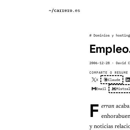
~/
carrero
.es
# Dominios y hosting
Empleo.
2006-12-28
· David C
COMPARTE O RESUME
X
Claude
Email
Mistra
F
erran
acaba
enhorabuena
y noticias relac