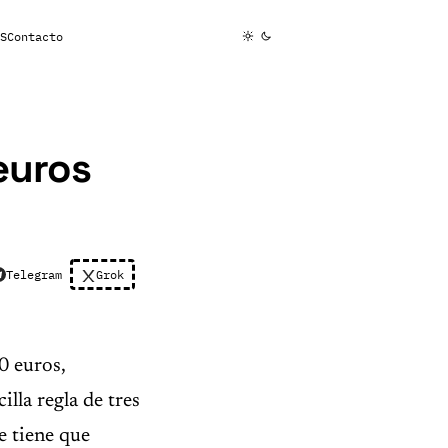
S
Contacto
euros
Telegram
Grok
0 euros,
lla regla de tres
e tiene que