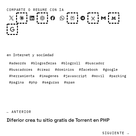
COMPARTE O RESUME CON IA
en
Internet y sociedad
#adwords
#blogosferas
#blogroll
#buscador
#buscadores
#crear
#dominios
#facebook
#google
#herramienta
#imagenes
#javascript
#movil
#parking
#pagina
#php
#seguras
#spam
← ANTERIOR
Diferior crea tu sitio gratis de Torrent en PHP
SIGUIENTE →