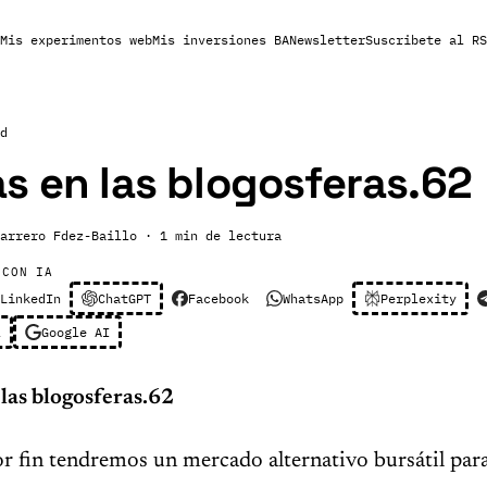
Mis experimentos web
Mis inversiones BA
Newsletter
Suscribete al RS
d
s en las blogosferas.62
arrero Fdez-Baillo
· 1 min de lectura
 CON IA
LinkedIn
ChatGPT
Facebook
WhatsApp
Perplexity
l
Google AI
las blogosferas.62
or fin tendremos un mercado alternativo bursátil p