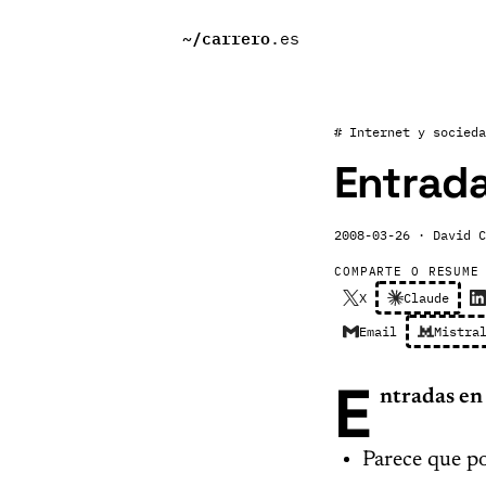
~/
carrero
.es
# Internet y socieda
Entrada
2008-03-26
· David C
COMPARTE O RESUME
X
Claude
Email
Mistra
E
ntradas en 
Parece que p