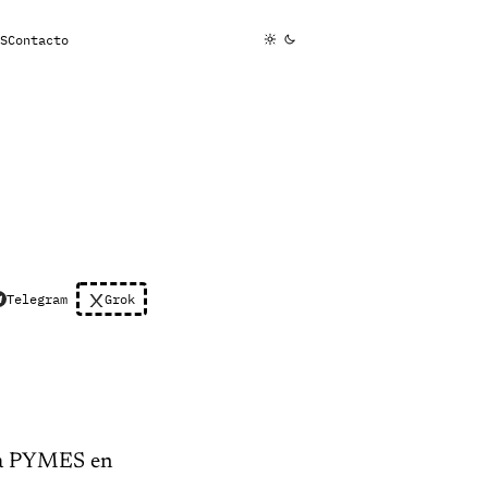
S
Contacto
Telegram
Grok
ara PYMES en