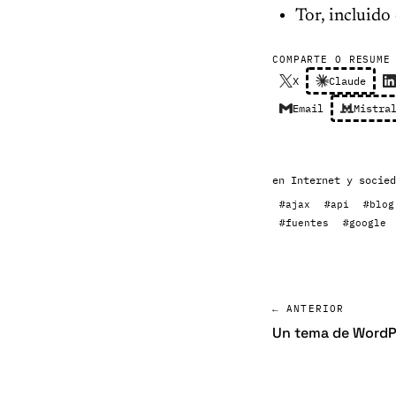
Tor, incluid
COMPARTE O RESUME
X
Claude
Email
Mistra
en
Internet y socied
#ajax
#api
#blog
#fuentes
#google
← ANTERIOR
Un tema de WordPr