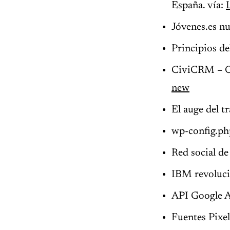
España. vía:
Jóvenes.es nu
Principios de
CiviCRM – Or
new
El auge del t
wp-config.php
Red social de
IBM revoluci
API Google Aj
Fuentes Pixel