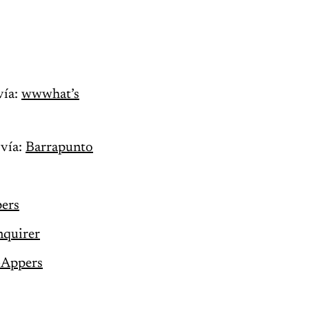
vía:
wwwhat’s
 vía:
Barrapunto
ers
nquirer
Appers