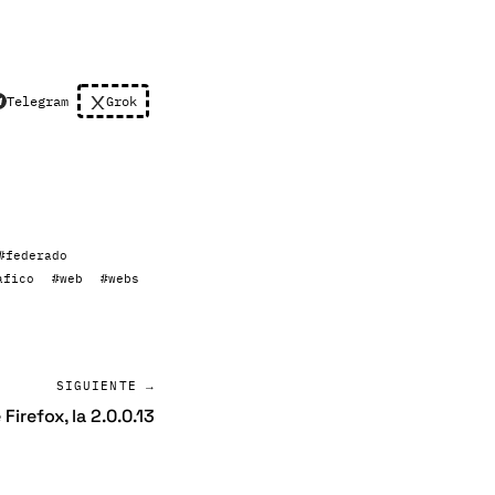
Telegram
Grok
#federado
afico
#web
#webs
SIGUIENTE →
Firefox, la 2.0.0.13