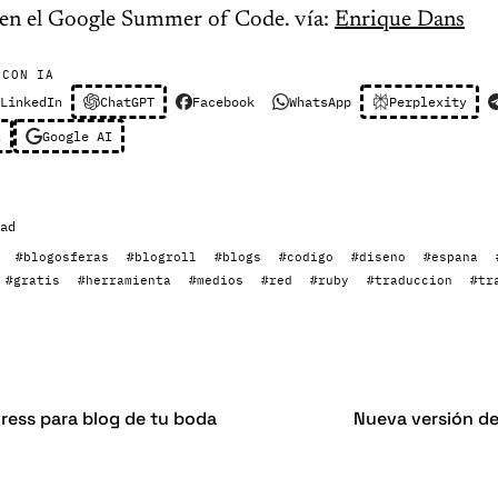
o en el Google Summer of Code. vía:
Enrique Dans
 CON IA
LinkedIn
ChatGPT
Facebook
WhatsApp
Perplexity
l
Google AI
ad
#blogosferas
#blogroll
#blogs
#codigo
#diseno
#espana
#gratis
#herramienta
#medios
#red
#ruby
#traduccion
#tr
ess para blog de tu boda
Nueva versión de 