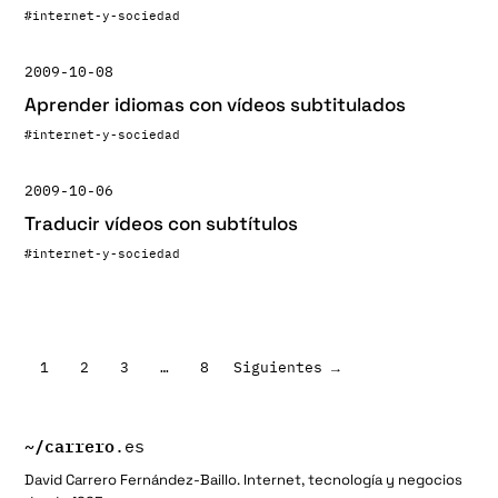
#internet-y-sociedad
2009-10-08
Aprender idiomas con vídeos subtitulados
#internet-y-sociedad
2009-10-06
Traducir vídeos con subtítulos
#internet-y-sociedad
Paginación
1
2
3
…
8
Siguientes →
de
entradas
~/
carrero
.es
David Carrero Fernández-Baillo. Internet, tecnología y negocios