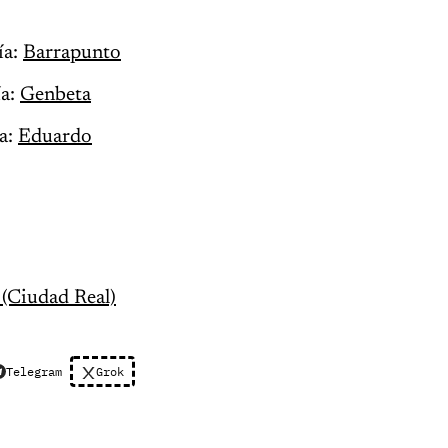
ía:
Barrapunto
ía:
Genbeta
ía:
Eduardo
 (Ciudad Real)
Telegram
Grok