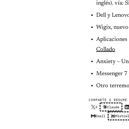
inglés). vía:
Dell y Lenovo
Wigix, nuevo 
Aplicaciones
Collado
Anxiety – Un
Messenger 7 
Otro terremot
COMPARTE O RESUME
X
Claude
Email
Mistra