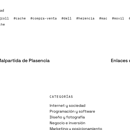
ad
groll
#cache
#compra-venta
#dell
#herencia
#mac
#movil
che
alpartida de Plasencia
Enlaces 
CATEGORÍAS
Internet y sociedad
Programación y software
Diseño y fotografía
Negocio e inversión
Marketing y posicionamiento