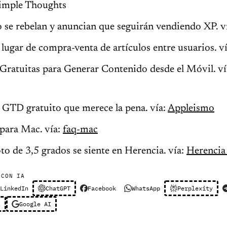
 Simple Thoughts
 se rebelan y anuncian que seguirán vendiendo XP. v
lugar de compra-venta de artículos entre usuarios. v
 Gratuitas para Generar Contenido desde el Móvil. v
 GTD gratuito que merece la pena. vía:
Appleismo
para Mac. vía:
faq-mac
o de 3,5 grados se siente en Herencia. vía:
Herencia
 CON IA
LinkedIn
ChatGPT
Facebook
WhatsApp
Perplexity
l
Google AI