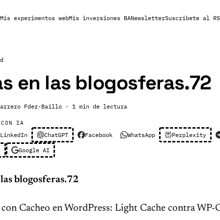
Mis experimentos web
Mis inversiones BA
Newsletter
Suscribete al RS
d
s en las blogosferas.72
arrero Fdez-Baillo
· 1 min de lectura
 CON IA
LinkedIn
ChatGPT
Facebook
WhatsApp
Perplexity
l
Google AI
las blogosferas.72
con Cacheo en WordPress: Light Cache contra WP-C