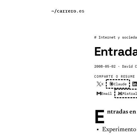
~/
carrero
.es
# Internet y socieda
Entrada
2008-05-02
· David C
COMPARTE O RESUME
X
Claude
Email
Mistra
E
ntradas en 
Experimento 