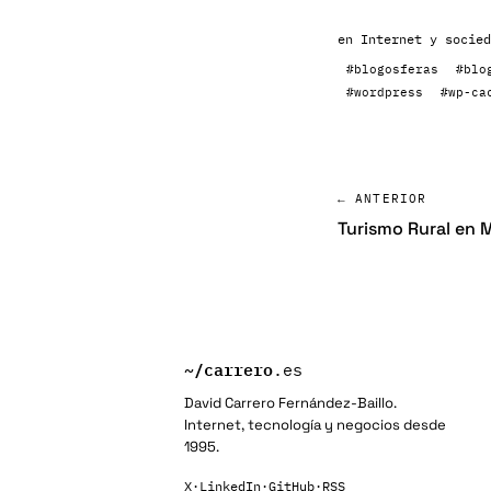
en
Internet y socied
#blogosferas
#blo
#wordpress
#wp-ca
← ANTERIOR
Turismo Rural en M
~/
carrero
.es
David Carrero Fernández-Baillo.
Internet, tecnología y negocios desde
1995.
X
·
LinkedIn
·
GitHub
·
RSS