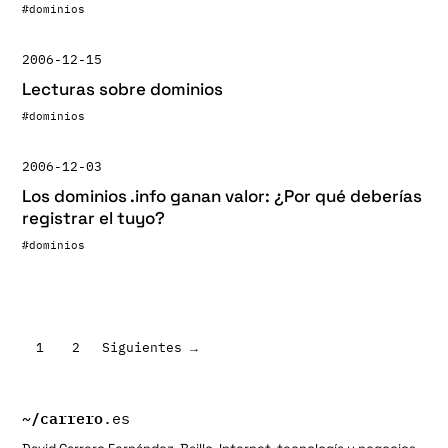
#dominios
2006-12-15
Lecturas sobre dominios
#dominios
2006-12-03
Los dominios .info ganan valor: ¿Por qué deberías
registrar el tuyo?
#dominios
Paginación
1
2
Siguientes →
de
entradas
~/
carrero
.es