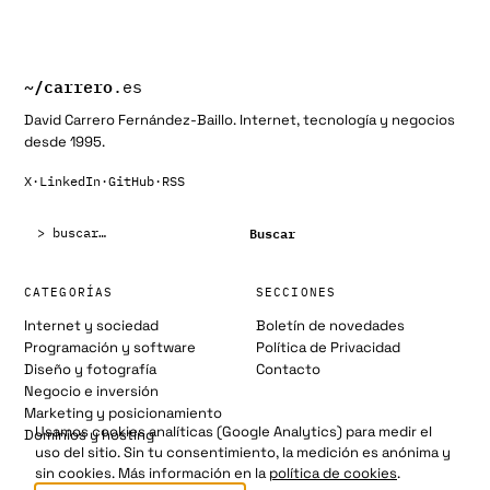
~/
carrero
.es
David Carrero Fernández-Baillo. Internet, tecnología y negocios
desde 1995.
X
·
LinkedIn
·
GitHub
·
RSS
Buscar:
Buscar
CATEGORÍAS
SECCIONES
Internet y sociedad
Boletín de novedades
Programación y software
Política de Privacidad
Diseño y fotografía
Contacto
Negocio e inversión
Marketing y posicionamiento
Usamos cookies analíticas (Google Analytics) para medir el
Dominios y hosting
uso del sitio. Sin tu consentimiento, la medición es anónima y
sin cookies. Más información en la
política de cookies
.