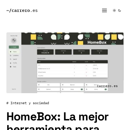
~/
carrero
.es
carrero.es
# Internet y sociedad
HomeBox: La mejor
herramienta para