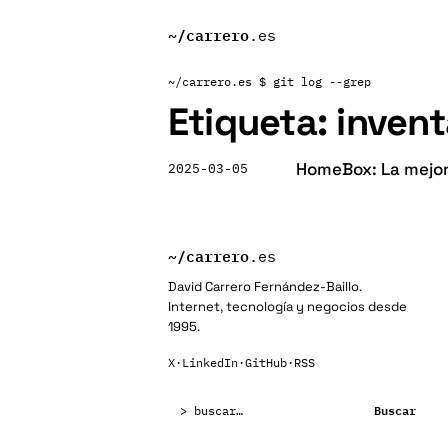
~/
carrero
.es
~/carrero.es
$ git log --grep
Etiqueta:
invent
HomeBox: La mejor
2025-03-05
~/
carrero
.es
David Carrero Fernández-Baillo.
Internet, tecnología y negocios desde
1995.
X
·
LinkedIn
·
GitHub
·
RSS
Buscar:
Buscar