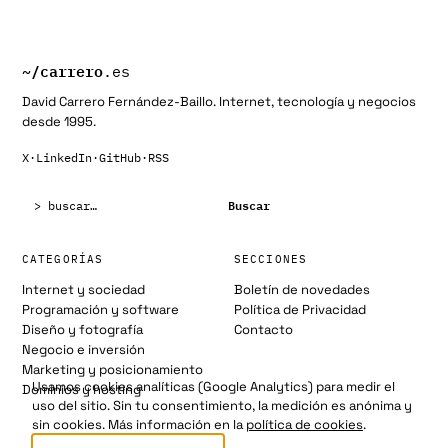
~/
carrero
.es
David Carrero Fernández-Baillo. Internet, tecnología y negocios
desde 1995.
X
·
LinkedIn
·
GitHub
·
RSS
Buscar:
Buscar
CATEGORÍAS
SECCIONES
Internet y sociedad
Boletín de novedades
Programación y software
Política de Privacidad
Diseño y fotografía
Contacto
Negocio e inversión
Marketing y posicionamiento
Usamos cookies analíticas (Google Analytics) para medir el
Dominios y hosting
uso del sitio. Sin tu consentimiento, la medición es anónima y
sin cookies. Más información en la
política de cookies
.