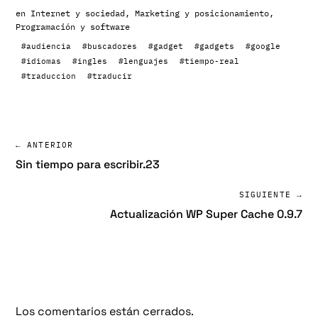
en
Internet y sociedad
,
Marketing y posicionamiento
,
Programación y software
#audiencia
#buscadores
#gadget
#gadgets
#google
#idiomas
#ingles
#lenguajes
#tiempo-real
#traduccion
#traducir
← ANTERIOR
Sin tiempo para escribir.23
SIGUIENTE →
Actualización WP Super Cache 0.9.7
Los comentarios están cerrados.