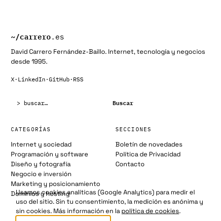
~/
carrero
.es
David Carrero Fernández-Baillo. Internet, tecnología y negocios
desde 1995.
X
·
LinkedIn
·
GitHub
·
RSS
Buscar:
Buscar
CATEGORÍAS
SECCIONES
Internet y sociedad
Boletín de novedades
Programación y software
Política de Privacidad
Diseño y fotografía
Contacto
Negocio e inversión
Marketing y posicionamiento
Usamos cookies analíticas (Google Analytics) para medir el
Dominios y hosting
uso del sitio. Sin tu consentimiento, la medición es anónima y
sin cookies. Más información en la
política de cookies
.