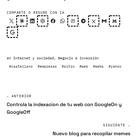
COMPARTE O RESUME CON IA
en
Internet y sociedad
,
Negocio e inversión
#castellano
#empresas
#sitio
#web
#webs
#yahoo
← ANTERIOR
Controla la indexacion de tu web con GoogleOn y
GoogleOff
SIGUIENTE →
Nuevo blog para recopilar memes