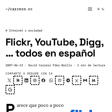
~/
carrero
.es
# Internet y sociedad
Flickr, YouTube, Digg,
… todos en español
2007-06-13
· David Carrero Fdez-Baillo
· 1 min de lectura
COMPARTE O RESUME CON IA
P
arece que poco a poco