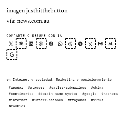
imagen
justhitthebutton
vía: news.com.au
COMPARTE O RESUME CON IA
en
Internet y sociedad
,
Marketing y posicionamiento
#apagar
#ataques
#cables-submarinos
#china
#continentes
#domain-name-system
#google
#hackers
#internet
#interrupciones
#troyanos
#virus
#zombies