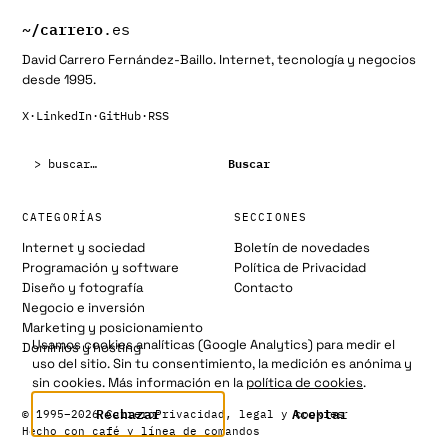
~/
carrero
.es
David Carrero Fernández-Baillo. Internet, tecnología y negocios
desde 1995.
X
·
LinkedIn
·
GitHub
·
RSS
Buscar:
Buscar
CATEGORÍAS
SECCIONES
Internet y sociedad
Boletín de novedades
Programación y software
Política de Privacidad
Diseño y fotografía
Contacto
Negocio e inversión
Marketing y posicionamiento
Usamos cookies analíticas (Google Analytics) para medir el
Dominios y hosting
uso del sitio. Sin tu consentimiento, la medición es anónima y
sin cookies. Más información en la
política de cookies
.
Rechazar
Aceptar
© 1995–2026 Carrero
Privacidad, legal y cookies
Hecho con café y línea de comandos