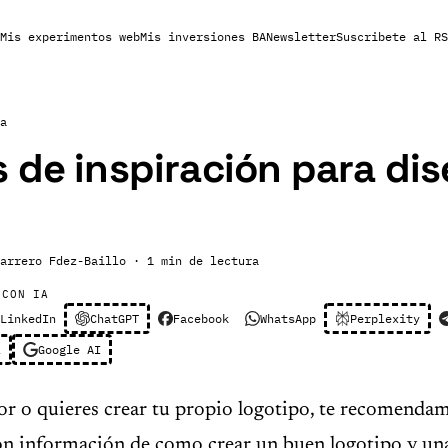
Mis experimentos web
Mis inversiones BA
Newsletter
Suscribete al RS
a
 de inspiración para di
arrero Fdez-Baillo
· 1 min de lectura
 CON IA
LinkedIn
ChatGPT
Facebook
WhatsApp
Perplexity
l
Google AI
or o quieres crear tu propio logotipo, te recomendam
con información de como crear un buen logotipo y un