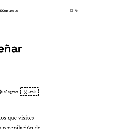
S
Contacto
señar
Telegram
Grok
os que visites
a recopilación de