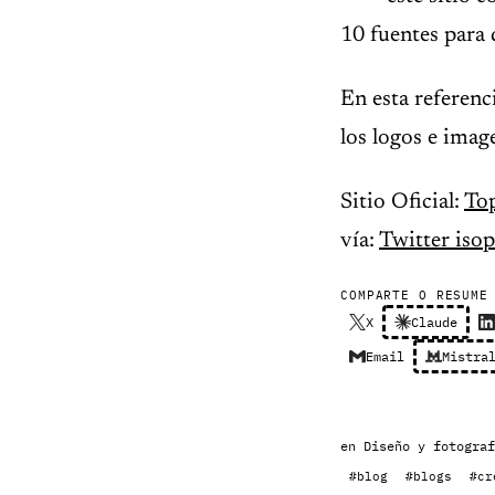
10 fuentes para q
En esta referenc
los logos e imag
Sitio Oficial:
Top
vía:
Twitter isop
COMPARTE O RESUME
X
Claude
Email
Mistra
en
Diseño y fotograf
#blog
#blogs
#cr