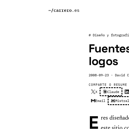
~/
carrero
.es
# Diseño y fotografí
Fuentes
logos
2008-09-23
· David C
COMPARTE O RESUME
X
Claude
Email
Mistra
E
res diseñad
este sitio 