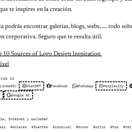
ue te inspires en la creación.
ia podrás encontrar galerías, blogs, webs, …. todo so
en corporativa. Seguro que te resulta útil.
 10 Sources of Logo Design Inspiration
ixel
 CON IA
LinkedIn
ChatGPT
Facebook
WhatsApp
Perplexity
l
Google AI
ía
,
Internet y sociedad
ear
#enlaces
#fuentes
#isopixel
#mundo
#sitio
#top
#twi