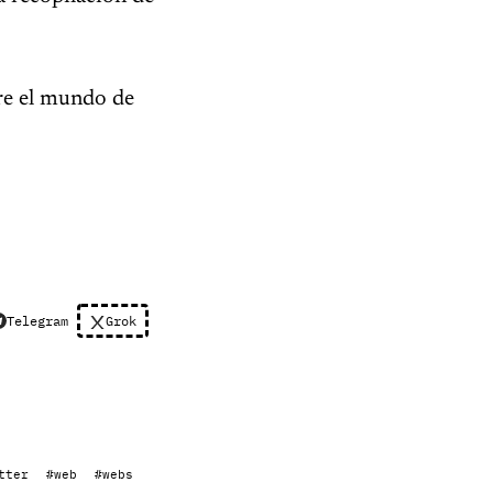
bre el mundo de
Telegram
Grok
tter
#web
#webs