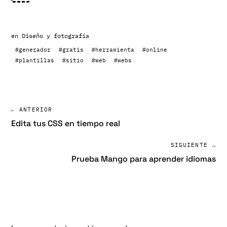
en
Diseño y fotografía
#generador
#gratis
#herramienta
#online
#plantillas
#sitio
#web
#webs
← ANTERIOR
Edita tus CSS en tiempo real
SIGUIENTE →
Prueba Mango para aprender idiomas