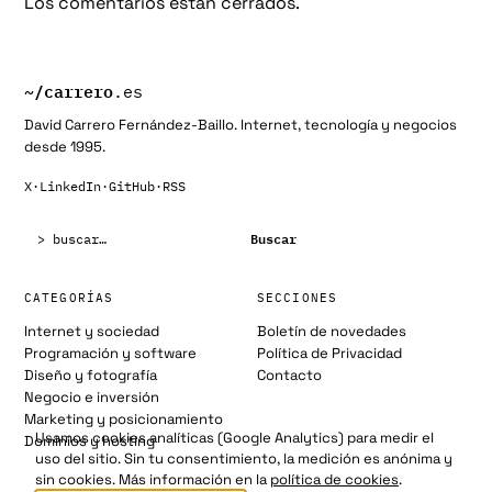
Los comentarios están cerrados.
~/
carrero
.es
David Carrero Fernández-Baillo. Internet, tecnología y negocios
desde 1995.
X
·
LinkedIn
·
GitHub
·
RSS
Buscar:
Buscar
CATEGORÍAS
SECCIONES
Internet y sociedad
Boletín de novedades
Programación y software
Política de Privacidad
Diseño y fotografía
Contacto
Negocio e inversión
Marketing y posicionamiento
Usamos cookies analíticas (Google Analytics) para medir el
Dominios y hosting
uso del sitio. Sin tu consentimiento, la medición es anónima y
sin cookies. Más información en la
política de cookies
.