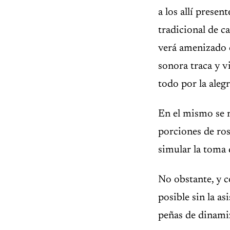
a los allí presen
tradicional de c
verá amenizado co
sonora traca y v
todo por la alegr
En el mismo se r
porciones de ros
simular la toma 
No obstante, y c
posible sin la a
peñas de dinamiz