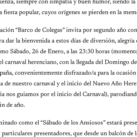
güenza, siempre con simpatía y buen humor, siendo l
a fiesta popular, cuyos orígenes se pierden en la mem
ciación “Barco de Colegas” invita por segundo año co
a dar la bienvenida a estos días de diversión, alegría e
imo Sábado, 26 de Enero, a las 23:30 horas (momento
del carnaval herenciano, con la llegada del Domingo de
spaña, convenientemente disfrazado/a para la ocasión 
ada de nuestro carnaval y el inicio del Nuevo Año Her
a nos guiamos por el inicio del Carnaval), parodiand
in de año.
minado como el “Sábado de los Ansiosos” estará pres
 particulares presentadores, que desde un balcón de l