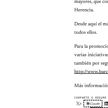
mayores, que con
Herencia.
Desde aquí el má
todos ellos.
Para la promoció
varias iniciativ
también por seg
http://www.barc
Más informació
COMPARTE O RESUME
X
Claude