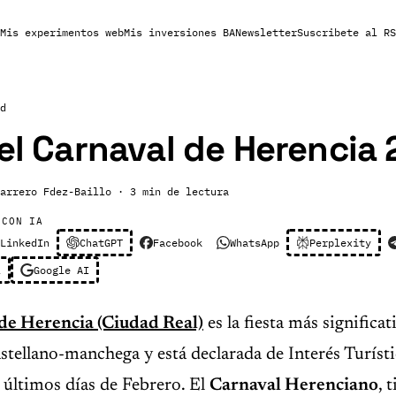
Mis experimentos web
Mis inversiones BA
Newsletter
Suscribete al RS
d
del Carnaval de Herencia
arrero Fdez-Baillo
· 3 min de lectura
 CON IA
LinkedIn
ChatGPT
Facebook
WhatsApp
Perplexity
l
Google AI
de Herencia (Ciudad Real)
es la fiesta más significat
astellano-manchega y está declarada de Interés Turíst
s últimos días de Febrero. El
Carnaval Herenciano
, 