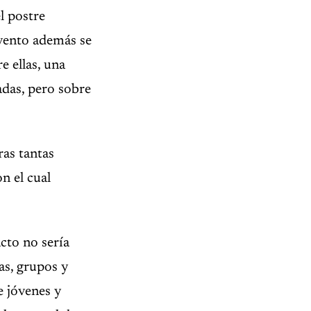
el postre
evento además se
e ellas, una
adas, pero sobre
ras tantas
n el cual
cto no sería
as, grupos y
e jóvenes y