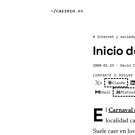
~/
carrero
.es
# Internet y socieda
Inicio 
2008-01-23
· David C
COMPARTE O RESUME
X
Claude
Email
Mistra
E
l
Carnaval 
localidad c
Suele caer en lo