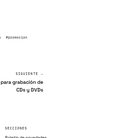
a
#promocion
SIGUIENTE →
 para grabación de
CDs y DVDs
SECCIONES
Boletín de novedades