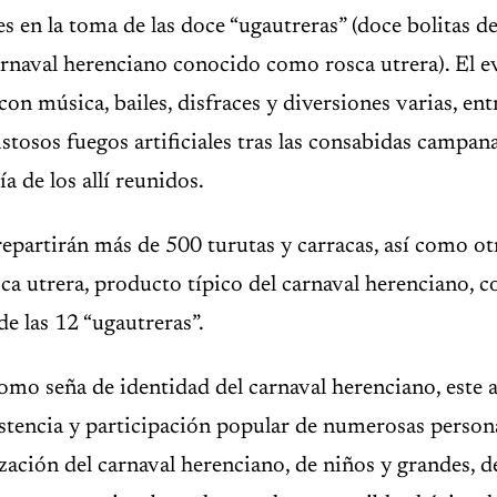
tes en la toma de las doce “ugautreras” (doce bolitas d
arnaval herenciano conocido como rosca utrera). El 
n música, bailes, disfraces y diversiones varias, entr
istosos fuegos artificiales tras las consabidas campan
ía de los allí reunidos.
epartirán más de 500 turutas y carracas, así como ot
ca utrera, producto típico del carnaval herenciano, co
de las 12 “ugautreras”.
omo seña de identidad del carnaval herenciano, este a
sistencia y participación popular de numerosas person
ación del carnaval herenciano, de niños y grandes, d