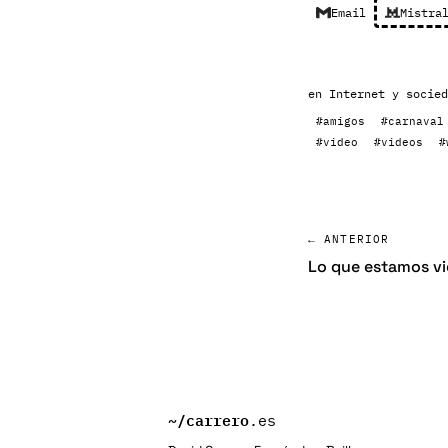
Email
Mistra
en
Internet y socied
#amigos
#carnaval
#video
#videos
#
← ANTERIOR
Lo que estamos vi
~/
carrero
.es