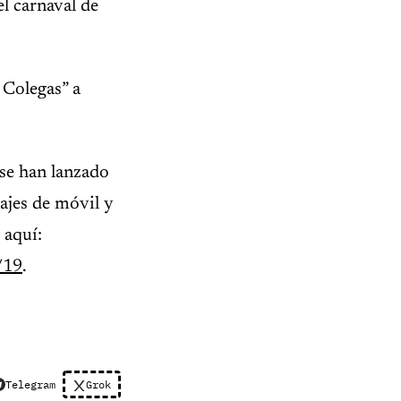
l carnaval de
 Colegas” a
se han lanzado
ajes de móvil y
 aquí:
/19
.
Telegram
Grok