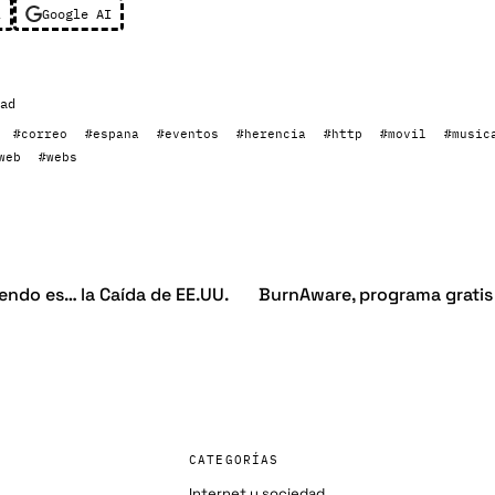
l
Google AI
ad
#correo
#espana
#eventos
#herencia
#http
#movil
#music
web
#webs
endo es… la Caída de EE.UU.
BurnAware, programa gratis
CATEGORÍAS
Internet y sociedad