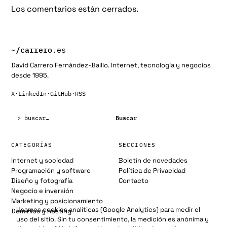
Los comentarios están cerrados.
~/
carrero
.es
David Carrero Fernández-Baillo. Internet, tecnología y negocios
desde 1995.
X
·
LinkedIn
·
GitHub
·
RSS
Buscar:
Buscar
CATEGORÍAS
SECCIONES
Internet y sociedad
Boletín de novedades
Programación y software
Política de Privacidad
Diseño y fotografía
Contacto
Negocio e inversión
Marketing y posicionamiento
Usamos cookies analíticas (Google Analytics) para medir el
Dominios y hosting
uso del sitio. Sin tu consentimiento, la medición es anónima y