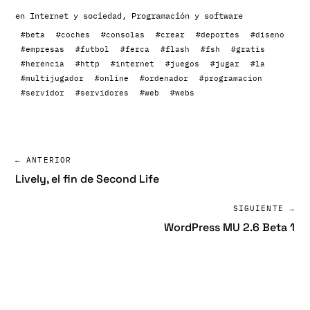
en
Internet y sociedad
,
Programación y software
#beta
#coches
#consolas
#crear
#deportes
#diseno
#empresas
#futbol
#ferca
#flash
#fsh
#gratis
#herencia
#http
#internet
#juegos
#jugar
#la
#multijugador
#online
#ordenador
#programacion
#servidor
#servidores
#web
#webs
← ANTERIOR
Lively, el fin de Second Life
SIGUIENTE →
WordPress MU 2.6 Beta 1