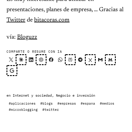
presentaciones, planes de empresa, … Gracias al
Twitter
de
bitacoras.com
vía:
Bloguzz
COMPARTE O RESUME CON IA
en
Internet y sociedad
,
Negocio e inversión
#aplicaciones
#blogs
#empresas
#espana
#medios
#microblogging
#twitter