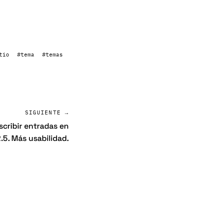
tio
#tema
#temas
SIGUIENTE →
cribir entradas en
.5. Más usabilidad.