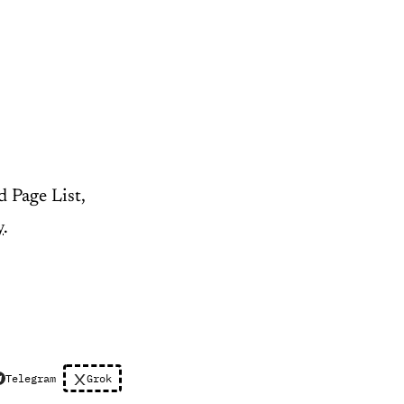
d Page List,
y
.
Telegram
Grok