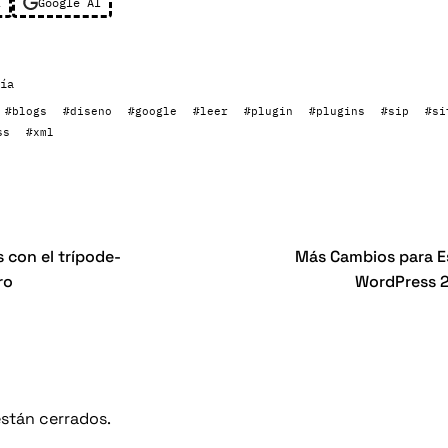
l
Google AI
ía
#blogs
#diseno
#google
#leer
#plugin
#plugins
#sip
#si
ss
#xml
s con el trípode-
Más Cambios para Es
ro
WordPress 2
stán cerrados.