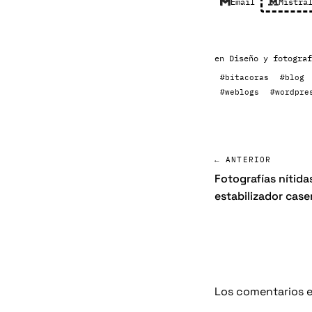
Email
Mistra
en
Diseño y fotograf
#bitacoras
#blog
#weblogs
#wordpre
← ANTERIOR
Fotografías nítida
estabilizador case
Los comentarios e