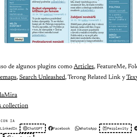
uso de algunos plugins como
Articles
, FeatureMe, Fol
temaps
,
Search Unleashed
, Terong Related Link y
Tex
laMira
 collection
 CON IA
LinkedIn
ChatGPT
Facebook
WhatsApp
Perplexity