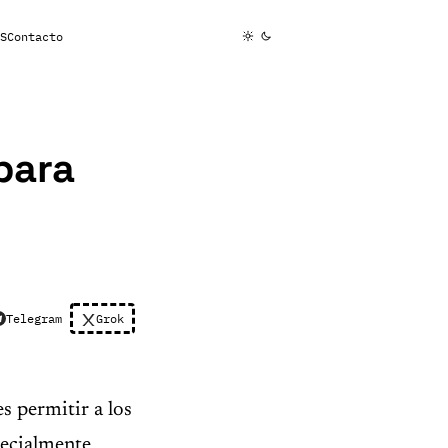
S
Contacto
para
Telegram
Grok
s permitir a los
pecialmente