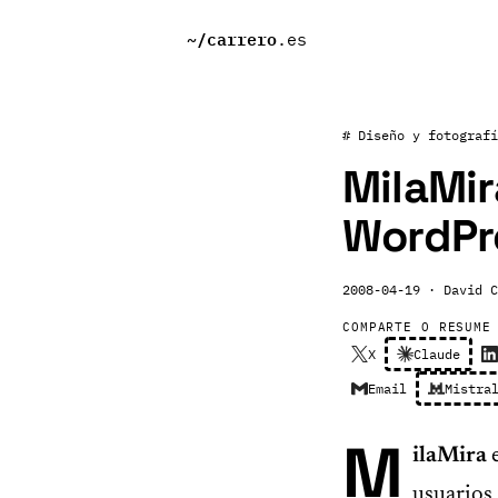
~/
carrero
.es
# Diseño y fotografí
MilaMir
WordPr
2008-04-19
· David C
COMPARTE O RESUME
X
Claude
Email
Mistra
M
ilaMira
usuarios