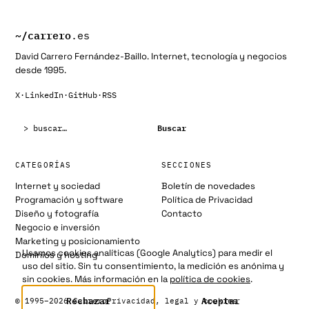
~/
carrero
.es
David Carrero Fernández-Baillo. Internet, tecnología y negocios
desde 1995.
X
·
LinkedIn
·
GitHub
·
RSS
Buscar:
Buscar
CATEGORÍAS
SECCIONES
Internet y sociedad
Boletín de novedades
Programación y software
Política de Privacidad
Diseño y fotografía
Contacto
Negocio e inversión
Marketing y posicionamiento
Usamos cookies analíticas (Google Analytics) para medir el
Dominios y hosting
uso del sitio. Sin tu consentimiento, la medición es anónima y
sin cookies. Más información en la
política de cookies
.
Rechazar
Aceptar
© 1995–2026 Carrero
Privacidad, legal y cookies