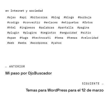
en
Internet y sociedad
#ajax
#api
#bitacoras
#blog
#blogs
#burbuja
#codigo
#convertir
#enlaces
#etiquetas
#fotos
#html
#ingresos
#palabras
#pantalla
#pagina
#plugin
#plugins
#registro
#seguridad
#sitio
#spam
#tags
#technorati
#tema
#temas
#velocidad
#web
#webs
#wordpress
#yahoo
← ANTERIOR
Mi paso por OjoBuscador
SIGUIENTE →
Temas para WordPress para el 12 de marzo