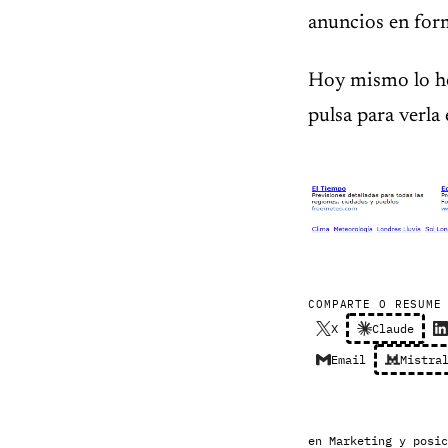
anuncios en for
Hoy mismo lo he
pulsa para verla
COMPARTE O RESUME
X
Claude
Email
Mistra
en
Marketing y posic