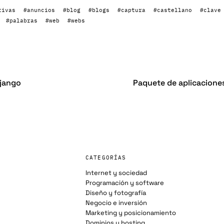
tivas
#anuncios
#blog
#blogs
#captura
#castellano
#clave
#palabras
#web
#webs
Django
Paquete de aplicaciones
CATEGORÍAS
Internet y sociedad
Programación y software
Diseño y fotografía
Negocio e inversión
Marketing y posicionamiento
Dominios y hosting