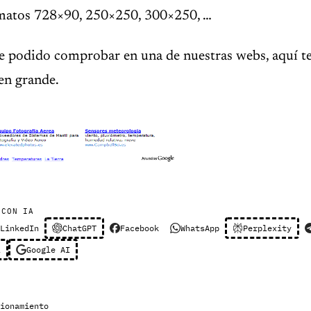
matos 728×90, 250×250, 300×250, …
 podido comprobar en una de nuestras webs, aquí ten
 en grande.
 CON IA
LinkedIn
ChatGPT
Facebook
WhatsApp
Perplexity
l
Google AI
ionamiento