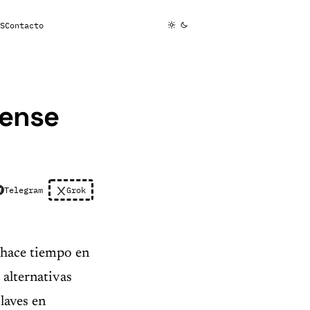
S
Contacto
sense
Telegram
Grok
 hace tiempo en
 alternativas
claves en