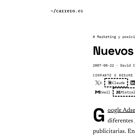
~/
carrero
.es
# Marketing y posici
Nuevos
2007-08-22
· David C
COMPARTE O RESUME
X
Claude
Email
Mistra
G
oogle Ads
diferentes
publicitarias. En