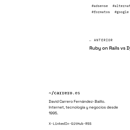
#adsense
#alterna
#formatos
#google
← ANTERIOR
Ruby on Rails vs 
~/
carrero
.es
David Carrero Fernández-Baillo.
Internet, tecnología y negocios desde
1995.
X
·
LinkedIn
·
GitHub
·
RSS