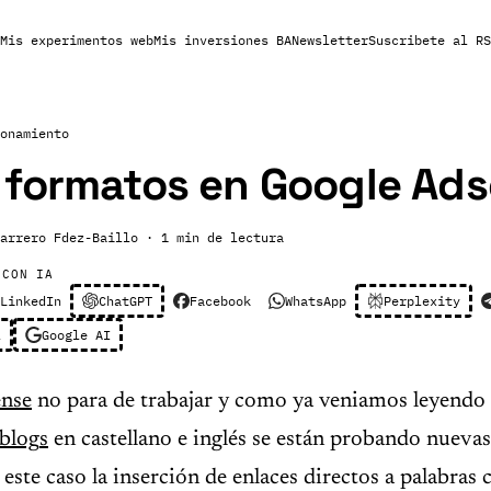
Mis experimentos web
Mis inversiones BA
Newsletter
Suscribete al RS
onamiento
 formatos en Google Ad
arrero Fdez-Baillo
· 1 min de lectura
 CON IA
LinkedIn
ChatGPT
Facebook
WhatsApp
Perplexity
l
Google AI
ense
no para de trabajar y como ya veniamos leyendo
bl
og
s
en castellano e inglés se están probando nuevas
 este caso la inserción de enlaces directos a palabras 