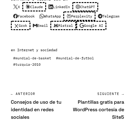
X
Claude
LinkedIn
ChatGPT
Facebook
WhatsApp
Perplexity
Telegram
Grok
Email
Mistral
Google AI
en
Internet y sociedad
#mundial-de-basket
#mundial-de-futbol
#turquia-2010
← ANTERIOR
SIGUIENTE →
Consejos de uso de tu
Plantillas gratis para
identidad en redes
WordPress cortesía de
sociales
Site5