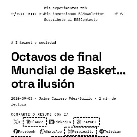
Mis experimentos web
~/
carrero
.es
Mis inversiones BA
Newsletter
Suscribete al RSS
Contacto
# Internet y sociedad
Octavos de final
Mundial de Basket…
otra ilusión
2010-09-03
· Jaime Carrero Fdez-Baillo
· 2 min de
lectura
COMPARTE O RESUME CON IA
X
Claude
LinkedIn
ChatGPT
Facebook
WhatsApp
Perplexity
Telegram