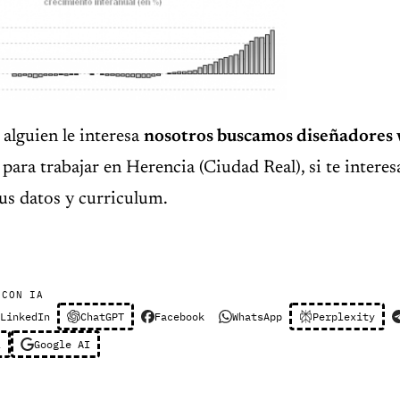
 alguien le interesa
nosotros buscamos diseñadores 
para trabajar en Herencia (Ciudad Real), si te interes
us datos y curriculum.
 CON IA
LinkedIn
ChatGPT
Facebook
WhatsApp
Perplexity
l
Google AI