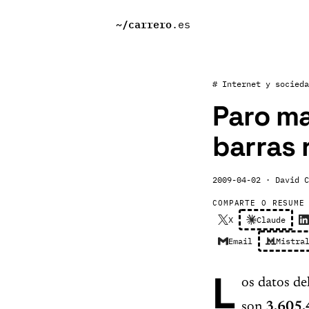
~/
carrero
.es
# Internet y socieda
Paro ma
barras 
2009-04-02
· David C
COMPARTE O RESUME
X
Claude
Email
Mistra
L
os datos de
son
3.605.