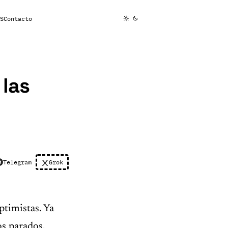
S
Contacto
las
Telegram
Grok
timistas. Ya
s parados.