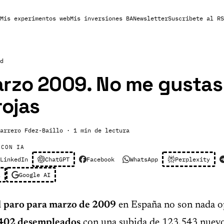
Mis experimentos web
Mis inversiones BA
Newsletter
Suscribete al RS
d
rzo 2009. No me gustas 
rojas
arrero Fdez-Baillo
· 1 min de lectura
 CON IA
LinkedIn
ChatGPT
Facebook
WhatsApp
Perplexity
l
Google AI
l
paro para marzo de 2009
en España no son nada op
402 desempleados
con una subida de 123.543 nuevo