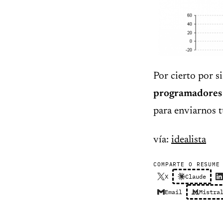
Por cierto por si
programadores
para enviarnos t
vía:
idealista
COMPARTE O RESUME
X
Claude
Email
Mistra