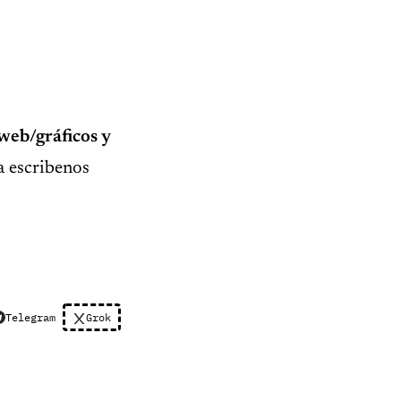
web/gráficos y
a escribenos
Telegram
Grok