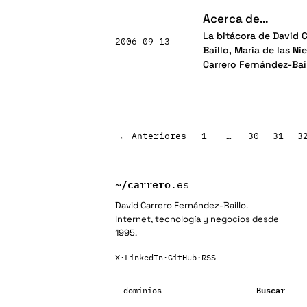
Acerca de…
La bitácora de David C
2006-09-13
Baillo, Maria de las N
Carrero Fernández-Bai
Paginación
← Anteriores
1
…
30
31
3
de
entradas
~/
carrero
.es
David Carrero Fernández-Baillo.
Internet, tecnología y negocios desde
1995.
X
·
LinkedIn
·
GitHub
·
RSS
Buscar:
Buscar