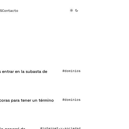
S
Contacto
#dominios
entrar en la subasta de
#dominios
coras para tener un término
#internet-y-sociedad