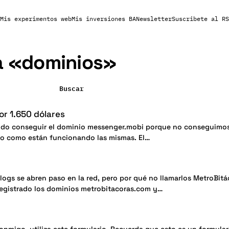
Mis experimentos web
Mis inversiones BA
Newsletter
Suscribete al RS
a «
dominios
»
Buscar
r 1.650 dólares
ido conseguir el dominio messenger.mobi porque no conseguimos 
ro como están funcionando las mismas. El…
logs se abren paso en la red, pero por qué no llamarlos MetroBitá
egistrado los dominios metrobitacoras.com y…