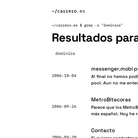
~/
carrero
.es
~/carrero.es
$ grep -r "dominios"
Resultados par
Buscar:
messenger.mobi po
2006-10-04
Al final no hemos pod
pool. Aun no me ente
MetroBitacoras
2006-09-26
Parece que los MetroB
más español. Hoy he r
Contacto
2006-09-20