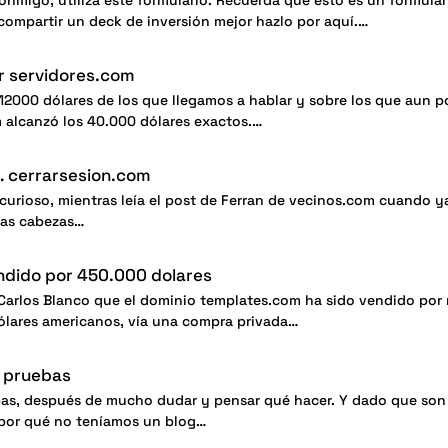
onmigo, utiliza este formulario. Recuerda que esto es un formular
 compartir un deck de inversión mejor hazlo por aquí.…
r servidores.com
000 dólares de los que llegamos a hablar y sobre los que aun p
m alcanzó los 40.000 dólares exactos.…
 cerrarsesion.com
urioso, mientras leía el post de Ferran de vecinos.com cuando ya
 las cabezas…
dido por 450.000 dolares
Carlos Blanco que el dominio templates.com ha sido vendido por
lares americanos, vía una compra privada…
n pruebas
as, después de mucho dudar y pensar qué hacer. Y dado que son
por qué no teníamos un blog…