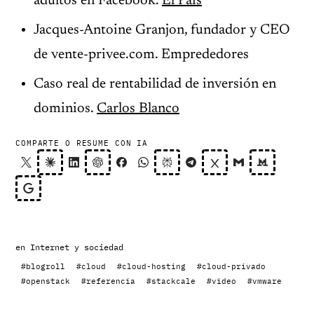
adultos en Facebook.
El País
Jacques-Antoine Granjon, fundador y CEO
de vente-privee.com. Emprededores
Caso real de rentabilidad de inversión en
dominios.
Carlos Blanco
COMPARTE O RESUME CON IA
en
Internet y sociedad
#blogroll
#cloud
#cloud-hosting
#cloud-privado
#openstack
#referencia
#stackcale
#video
#vmware