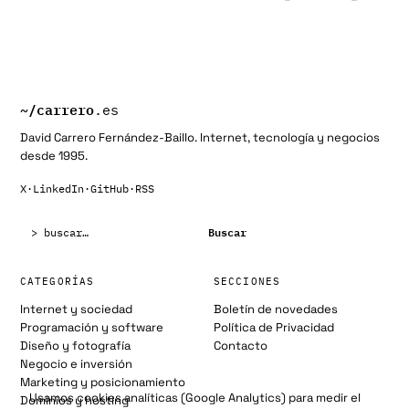
~/
carrero
.es
David Carrero Fernández-Baillo. Internet, tecnología y negocios
desde 1995.
X
·
LinkedIn
·
GitHub
·
RSS
Buscar:
Buscar
CATEGORÍAS
SECCIONES
Internet y sociedad
Boletín de novedades
Programación y software
Política de Privacidad
Diseño y fotografía
Contacto
Negocio e inversión
Marketing y posicionamiento
Usamos cookies analíticas (Google Analytics) para medir el
Dominios y hosting