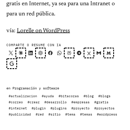
gratis en Internet, ya sea para una Intranet o
para un red pública.
vía:
Lorelle on WordPress
COMPARTE O RESUME CON IA
en
Programación y software
#actualizacion
#ayuda
#bitacoras
#blog
#blogs
#correo
#crear
#desarrollo
#empresas
#gratis
#internet
#plugin
#plugins
#proyecto
#proyectos
#publicidad
#red
#sitio
#tema
#temas
#wordpress