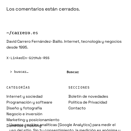
Los comentarios están cerrados.
~/
carrero
.es
David Carrero Fernández-Baillo. Internet, tecnología y negocios
desde 1995.
X
·
LinkedIn
·
GitHub
·
RSS
Buscar:
Buscar
CATEGORÍAS
SECCIONES
Internet y sociedad
Boletín de novedades
Programación y software
Política de Privacidad
Diseño y fotografía
Contacto
Negocio e inversión
Marketing y posicionamiento
Usamos cookies analíticas (Google Analytics) para medir el
Dominios y hosting
uso del sitio. Sin tu consentimiento, la medición es anónima y