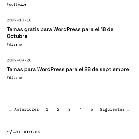
#software
2007-10-18
Temas gratis para WordPress para el 18 de
Octubre
#diseno
2007-09-28
Temas para WordPress para el 28 de septiembre
#diseno
Paginación
← Anteriores
1
2
3
4
5
Siguientes →
de
entradas
~/
carrero
.es