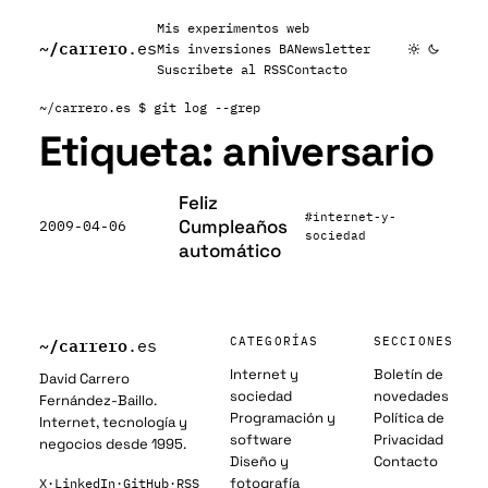
Mis experimentos web
~/
carrero
.es
Mis inversiones BA
Newsletter
Suscribete al RSS
Contacto
~/carrero.es
$ git log --grep
Etiqueta:
aniversario
Feliz
#internet-y-
Cumpleaños
2009-04-06
sociedad
automático
~/
carrero
CATEGORÍAS
SECCIONES
.es
Internet y
Boletín de
David Carrero
sociedad
novedades
Fernández-Baillo.
Programación y
Política de
Internet, tecnología y
software
Privacidad
negocios desde 1995.
Diseño y
Contacto
fotografía
X
·
LinkedIn
·
GitHub
·
RSS