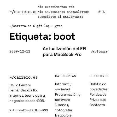
Mis experimentos web
~/
carrero
.es
Mis inversiones BA
Newsletter
Suscribete al RSS
Contacto
~/carrero.es
$ git log --grep
Etiqueta:
boot
Actualización del EFI
2009-12-11
#software
para MacBook Pro
~/
carrero
CATEGORÍAS
SECCIONES
.es
Internet y
Boletín de
David Carrero
sociedad
novedades
Fernández-Baillo.
Programación y
Política de
Internet, tecnología y
software
Privacidad
negocios desde 1995.
Diseño y
Contacto
fotografía
X
·
LinkedIn
·
GitHub
·
RSS
Negocio e