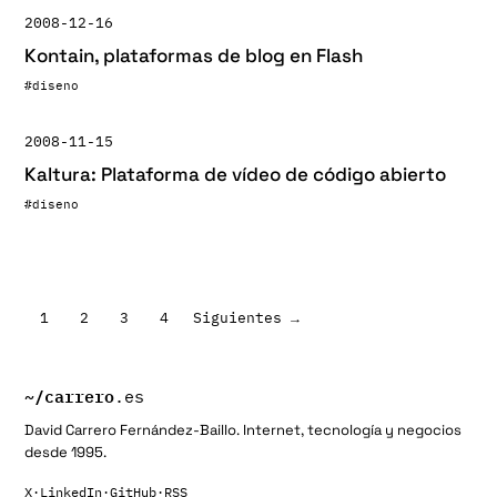
2008-12-16
Kontain, plataformas de blog en Flash
#diseno
2008-11-15
Kaltura: Plataforma de vídeo de código abierto
#diseno
Paginación
1
2
3
4
Siguientes →
de
entradas
~/
carrero
.es
David Carrero Fernández-Baillo. Internet, tecnología y negocios
desde 1995.
X
·
LinkedIn
·
GitHub
·
RSS