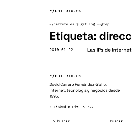
~/
carrero
.es
~/carrero.es
$ git log --grep
Etiqueta:
direcc
Las IPs de Interne
2010-01-22
~/
carrero
.es
David Carrero Fernández-Baillo.
Internet, tecnología y negocios desde
1995.
X
·
LinkedIn
·
GitHub
·
RSS
Buscar:
Buscar