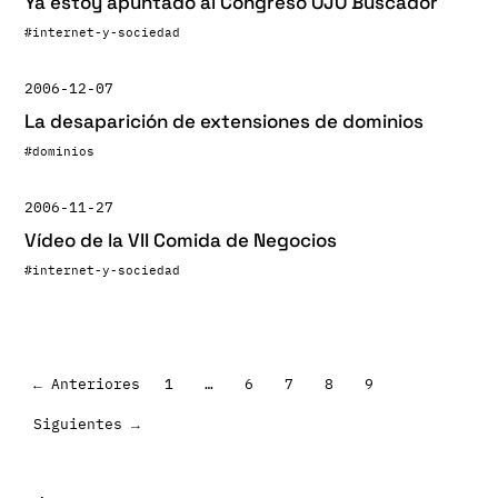
Ya estoy apuntado al Congreso OJO Buscador
#internet-y-sociedad
2006-12-07
La desaparición de extensiones de dominios
#dominios
2006-11-27
Vídeo de la VII Comida de Negocios
#internet-y-sociedad
← Anteriores
1
…
6
7
8
9
Paginación
Siguientes →
de
entradas