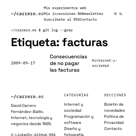
Mis experimentos web
~/
carrero
.es
Mis inversiones BA
Newsletter
Suscribete al RSS
Contacto
~/carrero.es
$ git log --grep
Etiqueta:
facturas
Consecuencias
#internet-y-
de no pagar
2009-09-17
sociedad
las facturas
~/
carrero
CATEGORÍAS
SECCIONES
.es
Internet y
Boletín de
David Carrero
sociedad
novedades
Fernández-Baillo.
Programación y
Política de
Internet, tecnología y
software
Privacidad
negocios desde 1995.
Diseño y
Contacto
fotografía
X
·
LinkedIn
·
GitHub
·
RSS