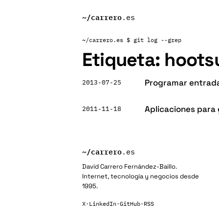
~/
carrero
.es
~/carrero.es
$ git log --grep
Etiqueta:
hoots
Programar entrada
2013-07-25
Aplicaciones para 
2011-11-18
~/
carrero
.es
David Carrero Fernández-Baillo.
Internet, tecnología y negocios desde
1995.
X
·
LinkedIn
·
GitHub
·
RSS