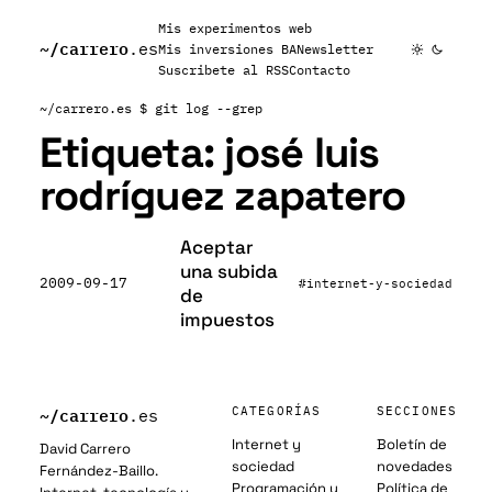
Mis experimentos web
~/
carrero
.es
Mis inversiones BA
Newsletter
Suscribete al RSS
Contacto
~/carrero.es
$ git log --grep
Etiqueta:
josé luis
rodríguez zapatero
Aceptar
una subida
2009-09-17
#internet-y-sociedad
de
impuestos
~/
carrero
CATEGORÍAS
SECCIONES
.es
Internet y
Boletín de
David Carrero
sociedad
novedades
Fernández-Baillo.
Programación y
Política de